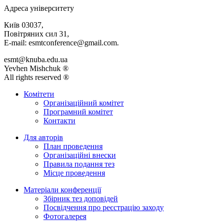
Адреса університету
Київ 03037,
Повітряних сил 31,
E-mail: esmtconference@gmail.com.
esmt@knuba.edu.ua
Yevhen Mishchuk ®
All rights reserved ®
Комітети
Організаційний комітет
Програмний комітет
Контакти
Для авторів
План проведення
Організаційні внески
Правила подання тез
Місце проведення
Матеріали конференції
Збірник тез доповідей
Посвідчення про реєстрацію заходу
Фотогалерея