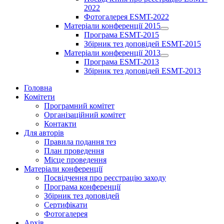
2022
Фотогалерея ESMT-2022
Матеріали конференції 2015
Show
Програма ESMT-2015
sub
Збірник тез доповідей ESMT-2015
menu
Матеріали конференції 2013
Show
Програма ESMT-2013
sub
Збірник тез доповідей ESMT-2013
menu
Головна
Комітети
Програмний комітет
Організаційний комітет
Контакти
Для авторів
Правила подання тез
План проведення
Місце проведення
Матеріали конференції
Посвідчення про реєстрацію заходу
Програма конференції
Збірник тез доповідей
Сертифікати
Фотогалерея
Архів