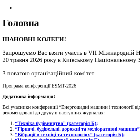
Головна
ШАНОВНІ КОЛЕГИ!
Запрошуємо Вас взяти участь в VII Міжнародній На
20 травня 2026 року в Київському Національному У
З повагою організаційний комітет
Програма конференції ESMT-2026
Додаткова інформація!
Всі учасники конференції “Енергощадні машини і технології 
рекомендовані до друку в наступних журналах:
“Техніка будівництва” (категорія Б);
“Гірничі, будівельні, дорожні та меліоративні машини”
“Вібрації в техніці та технологіях” (категорія Б);