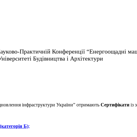
уково-Практичній Конференції “Енергоощадні машини
ніверситеті Будівництва і Архітектури
відновлення інфраструктури України” отримають
Сертифікати
із 
(категорія Б)
;