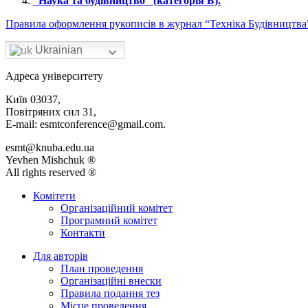
“Наука та будівництво” (категорія Б).
Правила оформлення рукописів в журнал “Техніка Будівництва
Ukrainian
Адреса університету
Київ 03037,
Повітряних сил 31,
E-mail: esmtconference@gmail.com.
esmt@knuba.edu.ua
Yevhen Mishchuk ®
All rights reserved ®
Комітети
Організаційний комітет
Програмний комітет
Контакти
Для авторів
План проведення
Організаційні внески
Правила подання тез
Місце проведення