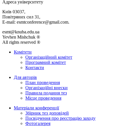
Адреса університету
Київ 03037,
Повітряних сил 31,
E-mail: esmtconference@gmail.com.
esmt@knuba.edu.ua
Yevhen Mishchuk ®
All rights reserved ®
Комітети
Організаційний комітет
Програмний комітет
Контакти
Для авторів
План проведення
Організаційні внески
Правила подання тез
Місце проведення
Матеріали конференції
Збірник тез доповідей
Посвідчення про реєстрацію заходу
Фотогалерея