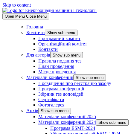
Skip to content
Open Menu
Close Menu
Головна
Комітети
Show sub menu
Програмний комітет
Організаційний комітет
Контакти
Для авторів
Show sub menu
Правила подання тез
План проведення
Місце проведення
Матеріали конференції
Show sub menu
Посвідчення про реєстрацію заходу
Програма конференції
Збірник тез доповідей
Сертифікати
Фотогалерея
Архів
Show sub menu
Матеріали конференції 2025
Матеріали конференції 2024
Show sub menu
Програма ESMT-2024
Збірник тез доповідей ESMT-2024