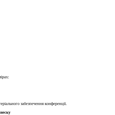
ірах:
теріального забезпечення конференції.
внеску