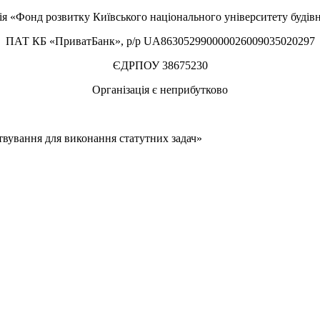
ія «Фонд розвитку Київського національного університету будівн
ПАТ КБ «ПриватБанк», р/р UA863052990000026009035020297
ЄДРПОУ 38675230
Організація є неприбутково
твування для виконання статутних задач»