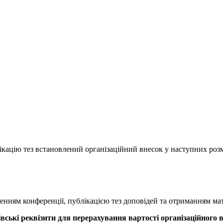
блікацію тез встановлений організаційний внесок у наступних розм
денням конференції, публікацією тез доповідей та отриманням ма
вські реквізити для перерахування вартості організаційного 