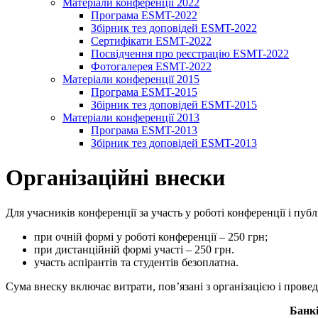
Матеріали конференції 2022
Програма ESMT-2022
Збірник тез доповідей ESMT-2022
Сертифікати ESMT-2022
Посвідчення про реєстрацію ESMT-2022
Фотогалерея ESMT-2022
Матеріали конференції 2015
Програма ESMT-2015
Збірник тез доповідей ESMT-2015
Матеріали конференції 2013
Програма ESMT-2013
Збірник тез доповідей ESMT-2013
Організаційні внески
Для учасників конференції за участь у роботі конференції і пу
при очній формі у роботі конференції – 250 грн;
при дистанційній формі участі – 250 грн.
участь аспірантів та студентів безоплатна.
Сума внеску включає витрати, пов’язані з організацією і прове
Банкі