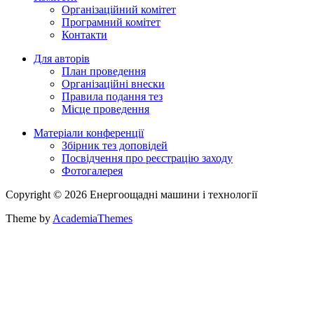
Організаційний комітет
Програмний комітет
Контакти
Для авторів
План проведення
Організаційні внески
Правила подання тез
Місце проведення
Матеріали конференції
Збірник тез доповідей
Посвідчення про реєстрацію заходу
Фотогалерея
Copyright © 2026 Енергоощадні машини і технології
Theme by
AcademiaThemes