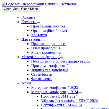
Skip
to
Open Menu
Close Menu
content
Головна
Комітети
Show
Програмний комітет
sub
Організаційний комітет
menu
Контакти
Для авторів
Show
Правила подання тез
sub
План проведення
menu
Місце проведення
Матеріали конференції
Show
Посвідчення про реєстрацію заходу
sub
Програма конференції
menu
Збірник тез доповідей
Сертифікати
Фотогалерея
Архів
Show
Матеріали конференції 2025
sub
Матеріали конференції 2024
menu
Show
Програма ESMT-2024
sub
Збірник тез доповідей ESMT-2024
menu
Сертифікати ESMT-2024