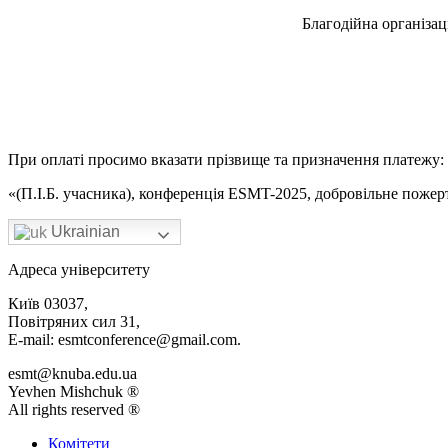
Благодійна організац
При оплаті просимо вказати прізвище та призначення платежу:
«(П.І.Б. учасника), конференція ESMT-2025, добровільне пожер
Ukrainian
Адреса університету
Київ 03037,
Повітряних сил 31,
E-mail: esmtconference@gmail.com.
esmt@knuba.edu.ua
Yevhen Mishchuk ®
All rights reserved ®
Комітети