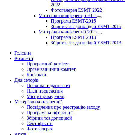
2022
Фотогалерея ESMT-2022
Матеріали конференції 2015
Show
Програма ESMT-2015
sub
Збірник тез доповідей ESMT-2015
menu
Матеріали конференції 2013
Show
Програма ESMT-2013
sub
Збірник тез доповідей ESMT-2013
menu
Головна
Комітети
Програмний комітет
Організаційний комітет
Контакти
Для авторів
Правила подання тез
План проведення
Місце проведення
Матеріали конференції
Посвідчення про реєстрацію заходу
Програма конференції
Збірник тез доповідей
Сертифікати
Фотогалерея
Архів